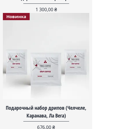
Цена
1 300,00 ₴
Новинка
Подарочный набор дрипов (Челчеле,
Каранава, Ла Вега)
Цена
676,00 ₴