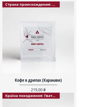
Страна происхождения: Боливия
Кофе в дрипах (Каранави)
Цена
219,00 ₴
Країна походження: Гватемала