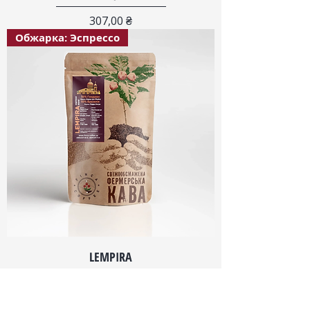
Цена
307,00 ₴
Обжарка: Эспрессо
LEMPIRA
Цена
260,00 ₴
Обжарка: Эспрессо