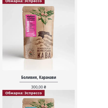
Обжарка: Эспрессо
Боливия, Каранави
Цена
300,00 ₴
Обжарка: Эспрессо