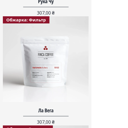
Рука Чу
Цена
307,00 ₴
Обжарка: Фильтр
Ла Вега
Цена
307,00 ₴