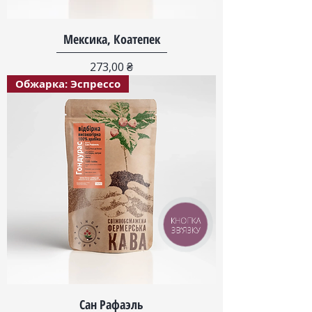
Мексика, Коатепек
Цена
273,00 ₴
Обжарка: Эспрессо
КНОПКА
ЗВ'ЯЗКУ
Сан Рафаэль