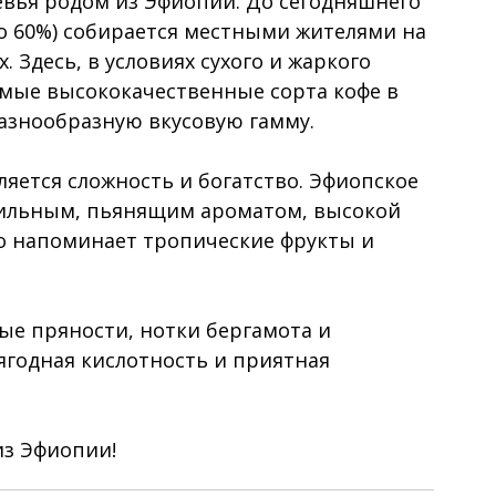
евья родом из Эфиопии. До сегодняшнего 
ло 60%) собирается местными жителями на 
 Здесь, в условиях сухого и жаркого 
мые высококачественные сорта кофе в 
азнообразную вкусовую гамму.
яется сложность и богатство. Эфиопское 
сильным, пьянящим ароматом, высокой 
то напоминает тропические фрукты и 
лые пряности, нотки бергамота и 
 ягодная кислотность и приятная 
з Эфиопии!