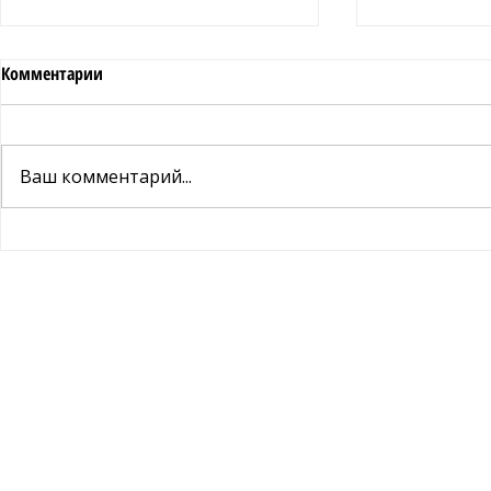
Комментарии
Ваш комментарий...
Влияние кофе на здоровье
Влияние коф
социум и эк
Информация