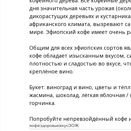
кофейного дерева. Все кофейные дер
дня значительная часть урожая (око
дикорастущих деревьях и кустарниках.
африканского климата, вызревают са
мире. Эфиопский кофе имеет очень р
Общим для всех эфиопских сортов явл
кофе обладает изысканным вкусом, 
плотностью и сладостью во вкусе, ч
креплёное вино.
Букет: виноград и вино, цветы и тёп
жасмина, шоколад, лёгкая яблочная /
горчинка.
Попробуйте непревзойдённый кофе и
кофе
здоровье
вкус
ЗОЖ