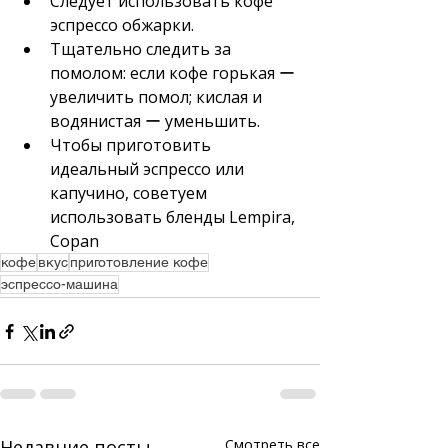
Следует использовать кофе 
эспрессо обжарки.
Тщательно следить за 
помолом: если кофе горькая ー 
увеличить помол; кислая и 
водянистая ー уменьшить.
Чтобы приготовить 
идеальный эспрессо или 
капучино, советуем 
использовать бленды Lempira, 
Copan
кофе
вкус
приготовление кофе
эспрессо-машина
Недавние посты
Смотреть все