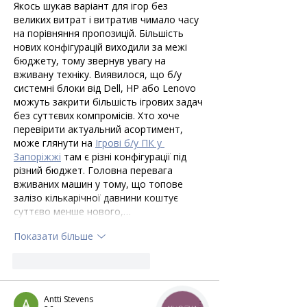
Якось шукав варіант для ігор без 
великих витрат і витратив чимало часу 
на порівняння пропозицій. Більшість 
нових конфігурацій виходили за межі 
бюджету, тому звернув увагу на 
вживану техніку. Виявилося, що б/у 
системні блоки від Dell, HP або Lenovo 
можуть закрити більшість ігрових задач 
без суттєвих компромісів. Хто хоче 
перевірити актуальний асортимент, 
може глянути на 
Ігрові б/у ПК у 
Запоріжжі
 там є різні конфігурації під 
різний бюджет. Головна перевага 
вживаних машин у тому, що топове 
залізо кількарічної давнини коштує 
суттєво менше нового,…
Показати більше
Вподобати
Відповісти
Antti Stevens