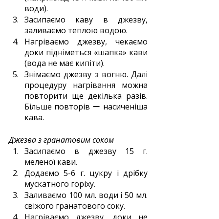
води).
Засипаємо каву в джезву, 
заливаємо теплою водою.
Нагріваємо джезву, чекаємо 
доки підніметься «шапка» кави 
(вода не має кипіти).
Знімаємо джезву з вогню. Далі 
процедуру нагрівання можна 
повторити ще декілька разів. 
Більше повторів ー насиченіша 
кава.
Джезва з гранатовим соком
Засипаємо в джезву 15 г. 
меленої кави.
Додаємо 5-6 г. цукру і дрібку 
мускатного горіху.
Заливаємо 100 мл. води і 50 мл. 
свіжого гранатового соку.
Нагріваємо джезву, доки не 