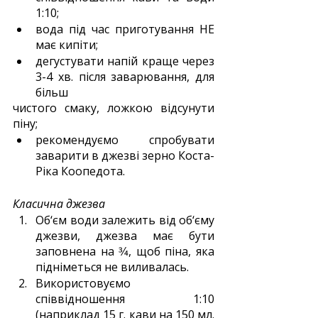
1:10;
вода під час приготування НЕ 
має кипіти;
дегустувати напій краще через 
3-4 хв. після заварювання, для 
більш
чистого смаку, ложкою відсунути 
піну;
рекомендуємо спробувати 
заварити в джезві зерно Коста-
Ріка Коопедота.
Класична джезва
Об‘єм води залежить від об‘єму 
джезви, джезва має бути 
заповнена на 3⁄4, щоб піна, яка 
підніметься не виливалась.
Використовуємо 
співвідношення 1:10 
(наприклад 15 г. кави на 150 мл. 