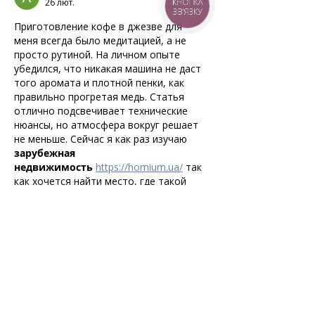
26 лют.
КНОПКА
ЗВ'ЯЗКУ
Приготовление кофе в джезве для 
меня всегда было медитацией, а не 
просто рутиной. На личном опыте 
убедился, что никакая машина не даст 
того аромата и плотной пенки, как 
правильно прогретая медь. Статья 
отлично подсвечивает технические 
нюансы, но атмосфера вокруг решает 
не меньше. Сейчас я как раз изучаю 
зарубежная 
недвижимость
https://homium.ua/
 так 
как хочется найти место, где такой 
утренний ритуал станет частью 
неспешной жизни на побережье.
Вподобати
Відповісти
Інформація