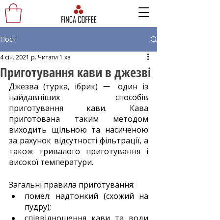
Пост
4 січ. 2021 р.
Читати 1 хв
Приготування кави в джезві
Джезва (турка, ібрик) ー один із 
найдавніших способів 
приготування кави. Кава 
приготована таким методом 
виходить щільною та насиченою 
за рахунок відсутності фільтрації, а 
також тривалого приготування і 
високої температури.
Загальні правила приготування:
помел: надтонкий (схожий на 
пудру);
співвідношення кави та води 